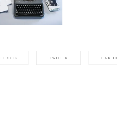
ACEBOOK
TWITTER
LINKED
ON FACEBOOK
SHARE ON TWITTER
SHARE ON LI